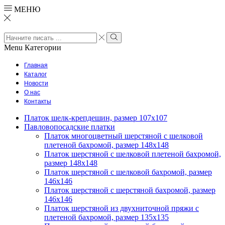
МЕНЮ
Search
input
Search
Menu
Категории
Главная
Каталог
Новости
О нас
Контакты
Платок шелк-крепдешин, размер 107х107
Павловопосадские платки
Платок многоцветный шерстяной с шелковой
плетеной бахромой, размер 148х148
Платок шерстяной с шелковой плетеной бахромой,
размер 148х148
Платок шерстяной с шелковой бахромой, размер
146х146
Платок шерстяной с шерстяной бахромой, размер
146х146
Платок шерстяной из двухниточной пряжи с
плетеной бахромой, размер 135х135