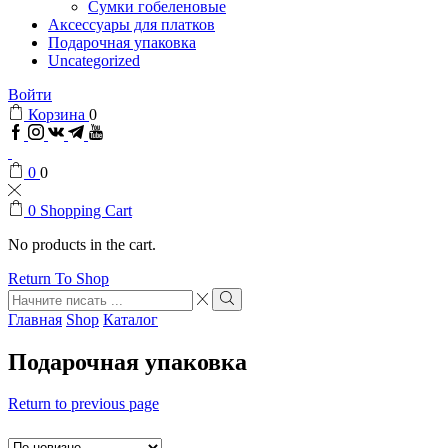
Сумки гобеленовые
Аксессуары для платков
Подарочная упаковка
Uncategorized
Войти
Корзина
0
Facebook
Instagram
VK
Telegram
Youtube
0
0
0
Shopping Cart
No products in the cart.
Return To Shop
Search
input
Search
Главная
Shop
Каталог
Подарочная упаковка
Return to previous page