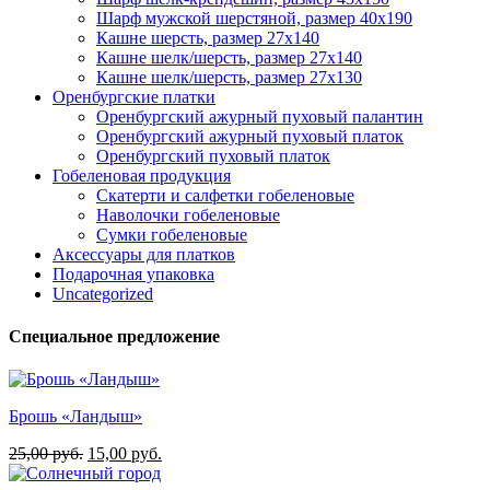
Шарф мужской шерстяной, размер 40х190
Кашне шерсть, размер 27х140
Кашне шелк/шерсть, размер 27х140
Кашне шелк/шерсть, размер 27х130
Оренбургские платки
Оренбургский ажурный пуховый палантин
Оренбургский ажурный пуховый платок
Оренбургский пуховый платок
Гобеленовая продукция
Скатерти и салфетки гобеленовые
Наволочки гобеленовые
Сумки гобеленовые
Аксессуары для платков
Подарочная упаковка
Uncategorized
Специальное предложение
Брошь «Ландыш»
Первоначальная
Текущая
25,00
руб.
15,00
руб.
цена
цена: