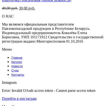
Наволочка гобеленовая «Венок нежность»
15,00 руб..
Первоначальная
Текущая
40,00
руб.
30,00
руб.
цена
цена:
О НАС
составляла
30,00 руб..
40,00 руб..
Мы являемся официальным представителем
Павловопасадской продукции в Республике Беларусь.
Индивидуальный предприниматель Ковалёва Елена
Борисовна. УНП 101171912 Свидетельство о государственной
регистрации выдано Мингорисполком 01.10.2016
Меню
Главная
Каталог
Новости
О нас
Контакты
Instagram
Error: Invalid OAuth access token - Cannot parse access token
Перейти в инстаграм