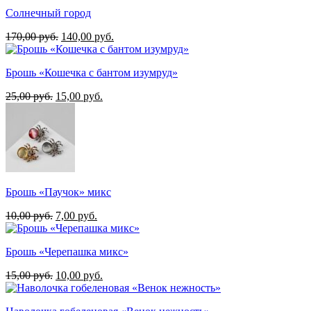
составляла
15,00 руб..
Солнечный город
25,00 руб..
Первоначальная
Текущая
170,00
руб.
140,00
руб.
цена
цена:
составляла
140,00 руб..
Брошь «Кошечка с бантом изумруд»
170,00 руб..
Первоначальная
Текущая
25,00
руб.
15,00
руб.
цена
цена:
составляла
15,00 руб..
25,00 руб..
Брошь «Паучок» микс
Первоначальная
Текущая
10,00
руб.
7,00
руб.
цена
цена:
составляла
7,00 руб..
Брошь «Черепашка микс»
10,00 руб..
Первоначальная
Текущая
15,00
руб.
10,00
руб.
цена
цена:
составляла
10,00 руб..