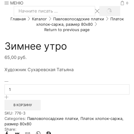
МЕНЮ
0
SEARCH
Search
Главная
Каталог
Павловопосадские платки
Платок
input
хлопок-саржа, размер 80х80
Return to previous page
Зимнее утро
65,00
руб.
Художник Сухаревская Татьяна
Количество
товара
Зимнее
утро
В КОРЗИНУ
SKU:
776-3
Categories:
Павловопосадские платки
,
Платок хлопок-саржа,
размер 80х80
Share: