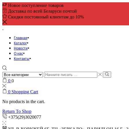
Новое поступление товаров
Доставка по всей Беларуси почтой
Скидки постоянный клиентам до 10%
Главная
Каталог
Новости
О нас
Контакты
Search
input
Search
0
0
0
Shopping Cart
No products in the cart.
Return To Shop
+375(29)3020077