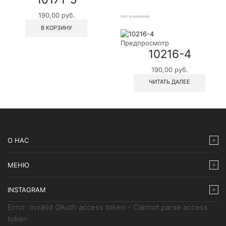
190,00
руб.
Нет в наличии
В КОРЗИНУ
Предпросмотр
10216-4
190,00
руб.
ЧИТАТЬ ДАЛЕЕ
О НАС
МЕНЮ
INSTAGRAM
Error: Invalid OAuth access token - Cannot parse access
token