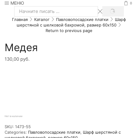
МЕНЮ
0
SEARCH
Search
Главная
Каталог
Павловопосадские платки
Шарф
input
шерстяной с шелковой бахромой, размер 60x150
Return to previous page
Медея
130,00
руб.
Нет в наличии
SKU:
1473-55
Categories:
Павловопосадские платки
,
Шарф шерстяной с
шелковой бахромой, размер 60x150