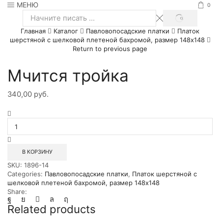
МЕНЮ
0
SEARCH
Search
Главная
Каталог
Павловопосадские платки
Платок
input
шерстяной с шелковой плетеной бахромой, размер 148х148
Return to previous page
Мчится тройка
340,00
руб.
Количество
товара
Мчится
тройка
В КОРЗИНУ
SKU:
1896-14
Categories:
Павловопосадские платки
,
Платок шерстяной с
шелковой плетеной бахромой, размер 148х148
Share:
Related products