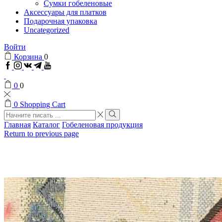
Сумки гобеленовые
Аксессуары для платков
Подарочная упаковка
Uncategorized
Войти
Корзина
0
Facebook
Instagram
VK
Telegram
Youtube
0
0
0
Shopping Cart
Search
input
Search
Главная
Каталог
Гобеленовая продукция
Return to previous page