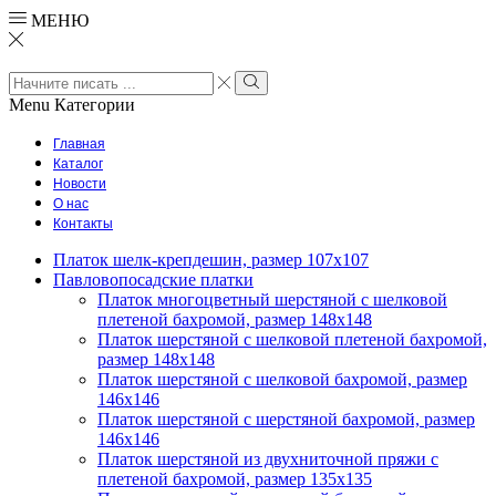
МЕНЮ
Search
input
Search
Menu
Категории
Главная
Каталог
Новости
О нас
Контакты
Платок шелк-крепдешин, размер 107х107
Павловопосадские платки
Платок многоцветный шерстяной с шелковой
плетеной бахромой, размер 148х148
Платок шерстяной с шелковой плетеной бахромой,
размер 148х148
Платок шерстяной с шелковой бахромой, размер
146х146
Платок шерстяной с шерстяной бахромой, размер
146х146
Платок шерстяной из двухниточной пряжи с
плетеной бахромой, размер 135х135