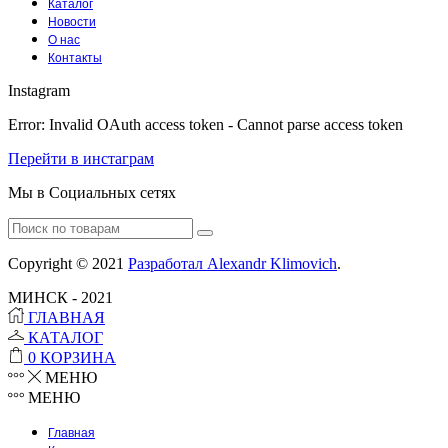
Каталог
Новости
О нас
Контакты
Instagram
Error: Invalid OAuth access token - Cannot parse access token
Перейти в инстаграм
Мы в Социальных сетях
Facebook
Instagram
Tumblr
Youtube
Vk
Search
for:
Copyright © 2021
Разработал Alexandr Klimovich
.
МИНСК - 2021
ГЛАВНАЯ
КАТАЛОГ
0
КОРЗИНА
МЕНЮ
МЕНЮ
Главная