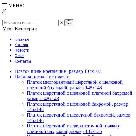
МЕНЮ
Search
input
Search
Menu
Категории
Главная
Каталог
Новости
О нас
Контакты
Платок шелк-крепдешин, размер 107х107
Павловопосадские платки
Платок многоцветный шерстяной с шелковой
плетеной бахромой, размер 148х148
Платок шерстяной с шелковой плетеной бахромой,
размер 148х148
Платок шерстяной с шелковой бахромой, размер
146х146
Платок шерстяной с шерстяной бахромой, размер
146х146
Платок шерстяной из двухниточной пряжи с
плетеной бахромой, размер 135х135