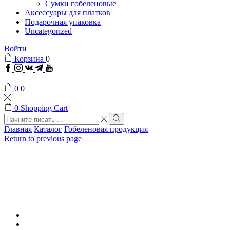
Сумки гобеленовые
Аксессуары для платков
Подарочная упаковка
Uncategorized
Войти
Корзина
0
Facebook
Instagram
VK
Telegram
Youtube
0
0
0
Shopping Cart
Search
input
Search
Главная
Каталог
Гобеленовая продукция
Return to previous page