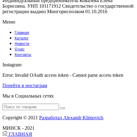
Индивидуальный предприниматель Ковалёва Елена
Борисовна. УНП 101171912 Свидетельство о государственной
регистрации выдано Мингорисполком 01.10.2016
Меню
Главная
Каталог
Новости
О нас
Контакты
Instagram
Error: Invalid OAuth access token - Cannot parse access token
Перейти в инстаграм
Мы в Социальных сетях
Facebook
Instagram
Tumblr
Youtube
Vk
Search
for:
Copyright © 2021
Разработал Alexandr Klimovich
.
МИНСК - 2021
ГЛАВНАЯ