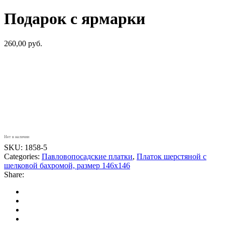
Подарок с ярмарки
260,00
руб.
Нет в наличии
SKU:
1858-5
Categories:
Павловопосадские платки
,
Платок шерстяной с
шелковой бахромой, размер 146х146
Share: