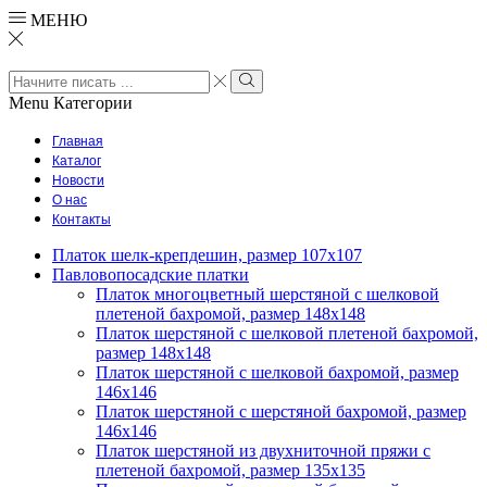
МЕНЮ
Search
input
Search
Menu
Категории
Главная
Каталог
Новости
О нас
Контакты
Платок шелк-крепдешин, размер 107х107
Павловопосадские платки
Платок многоцветный шерстяной с шелковой
плетеной бахромой, размер 148х148
Платок шерстяной с шелковой плетеной бахромой,
размер 148х148
Платок шерстяной с шелковой бахромой, размер
146х146
Платок шерстяной с шерстяной бахромой, размер
146х146
Платок шерстяной из двухниточной пряжи с
плетеной бахромой, размер 135х135