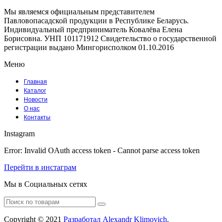
Мы являемся официальным представителем
Павловопасадской продукции в Республике Беларусь.
Индивидуальный предприниматель Ковалёва Елена
Борисовна. УНП 101171912 Свидетельство о государственной
регистрации выдано Мингорисполком 01.10.2016
Меню
Главная
Каталог
Новости
О нас
Контакты
Instagram
Error: Invalid OAuth access token - Cannot parse access token
Перейти в инстаграм
Мы в Социальных сетях
Facebook
Instagram
Tumblr
Youtube
Vk
Search
for:
Copyright © 2021
Разработал Alexandr Klimovich
.