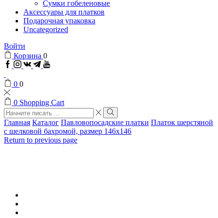
Сумки гобеленовые
Аксессуары для платков
Подарочная упаковка
Uncategorized
Войти
Корзина
0
Facebook
Instagram
VK
Telegram
Youtube
0
0
0
Shopping Cart
Search
input
Search
Главная
Каталог
Павловопосадские платки
Платок шерстяной
с шелковой бахромой, размер 146х146
Return to previous page