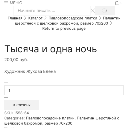
МЕНЮ
0
SEARCH
Search
Главная
Каталог
Павловопосадские платки
Палантин
input
шерстяной с шелковой бахромой, размер 70x200
Return to previous page
Тысяча и одна ночь
200,00
руб.
Художник Жукова Елена
Количество
товара
Тысяча
и
одна
В КОРЗИНУ
ночь
SKU:
1558-64
Categories:
Павловопосадские платки
,
Палантин шерстяной с
шелковой бахромой, размер 70x200