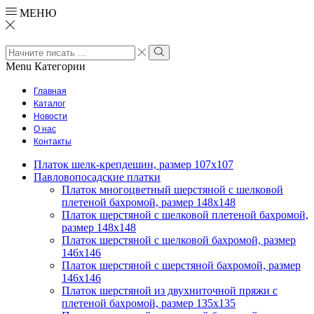
МЕНЮ
Search
input
Search
Menu
Категории
Главная
Каталог
Новости
О нас
Контакты
Платок шелк-крепдешин, размер 107х107
Павловопосадские платки
Платок многоцветный шерстяной с шелковой
плетеной бахромой, размер 148х148
Платок шерстяной с шелковой плетеной бахромой,
размер 148х148
Платок шерстяной с шелковой бахромой, размер
146х146
Платок шерстяной с шерстяной бахромой, размер
146х146
Платок шерстяной из двухниточной пряжи с
плетеной бахромой, размер 135х135