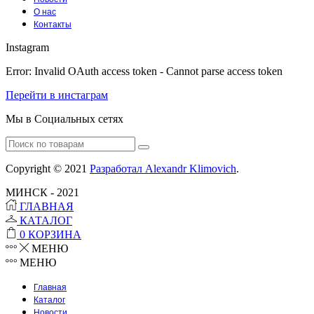
О нас
Контакты
Instagram
Error: Invalid OAuth access token - Cannot parse access token
Перейти в инстаграм
Мы в Социальных сетях
Facebook
Instagram
Tumblr
Youtube
Vk
Search
for:
Copyright © 2021
Разработал Alexandr Klimovich
.
МИНСК - 2021
ГЛАВНАЯ
КАТАЛОГ
0
КОРЗИНА
МЕНЮ
МЕНЮ
Главная
Каталог
Новости