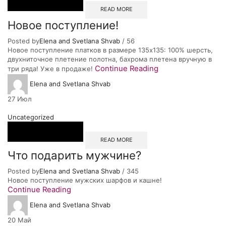
READ MORE
Новое поступление!
Posted by
Elena and Svetlana Shvab
/
56
Новое поступление платков в размере 135х135: 100% шерсть,
двухниточное плетение полотна, бахрома плетена вручную в
Continue Reading
три ряда! Уже в продаже!
Elena and Svetlana Shvab
27
Июл
Uncategorized
READ MORE
Что подарить мужчине?
Posted by
Elena and Svetlana Shvab
/
345
Новое поступление мужских шарфов и кашне!
Continue Reading
Elena and Svetlana Shvab
20
Май