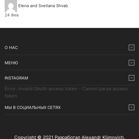
Elena and Svetlana Shvab
24
Фев
О НАС
МЕНЮ
INSTAGRAM
Error: Invalid OAuth access token - Cannot parse access
token
МЫ В СОЦИАЛЬНЫХ СЕТЯХ
Copyright © 2021
Разработал Alexandr Klimovich
.