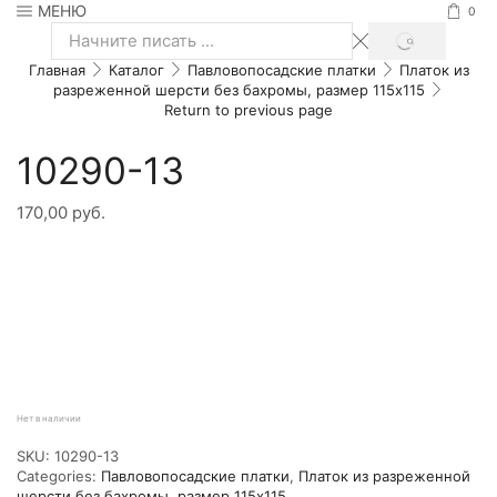
МЕНЮ
0
SEARCH
Search
Главная
Каталог
Павловопосадские платки
Платок из
input
разреженной шерсти без бахромы, размер 115х115
Return to previous page
10290-13
170,00
руб.
Нет в наличии
SKU:
10290-13
Categories:
Павловопосадские платки
,
Платок из разреженной
шерсти без бахромы, размер 115х115