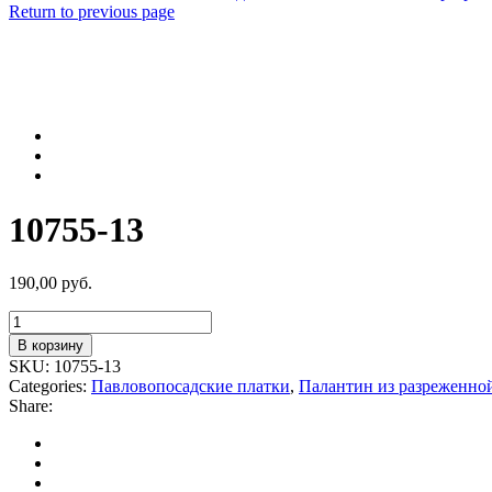
Return to previous page
10755-13
190,00
руб.
Количество
товара
В корзину
10755-
SKU:
10755-13
13
Categories:
Павловопосадские платки
,
Палантин из разреженной
Share: