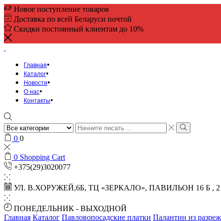
Новое поступление товаров
Доставка по всей Беларуси почтой
Скидки постоянный клиентам до 10%
Главная
Каталог
Новости
О нас
Контакты
Search
input
Search
0
0
0
Shopping Cart
+375(29)3020077
УЛ. В.ХОРУЖЕЙ,6Б, ТЦ «ЗЕРКАЛО», ПАВИЛЬОН 16 Б , 
ПОНЕДЕЛЬНИК - ВЫХОДНОЙ
Главная
Каталог
Павловопосадские платки
Палантин из разреж