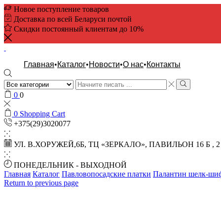
Новое поступление товаров
Доставка по всей Беларуси почтой
Скидки постоянный клиентам до 10%
Главная
Каталог
Новости
О нас
Контакты
Search
input
Search
0
0
0
Shopping Cart
+375(29)3020077
УЛ. В.ХОРУЖЕЙ,6Б, ТЦ «ЗЕРКАЛО», ПАВИЛЬОН 16 Б , 
ПОНЕДЕЛЬНИК - ВЫХОДНОЙ
Главная
Каталог
Павловопосадские платки
Палантин шелк-шиф
Return to previous page