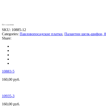
Нет в наличии
SKU:
10885-12
Categories:
Павловопосадские платки
,
Палантин шелк-шифон, 8
Share:
10883-5
160,00
руб.
10935-3
160,00
руб.