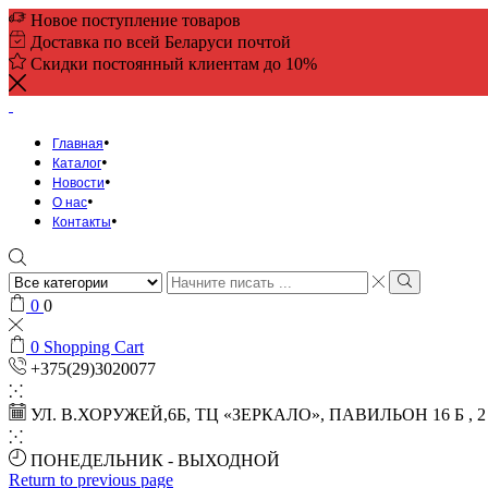
Новое поступление товаров
Доставка по всей Беларуси почтой
Скидки постоянный клиентам до 10%
Главная
Каталог
Новости
О нас
Контакты
Search
input
Search
0
0
0
Shopping Cart
+375(29)3020077
УЛ. В.ХОРУЖЕЙ,6Б, ТЦ «ЗЕРКАЛО», ПАВИЛЬОН 16 Б , 
ПОНЕДЕЛЬНИК - ВЫХОДНОЙ
Return to previous page