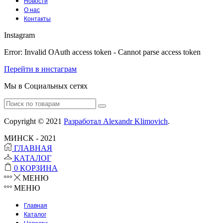
Новости
О нас
Контакты
Instagram
Error: Invalid OAuth access token - Cannot parse access token
Перейти в инстаграм
Мы в Социальных сетях
Facebook
Instagram
Tumblr
Youtube
Vk
Search
for:
Copyright © 2021
Разработал Alexandr Klimovich
.
МИНСК - 2021
ГЛАВНАЯ
КАТАЛОГ
0
КОРЗИНА
МЕНЮ
МЕНЮ
Главная
Каталог