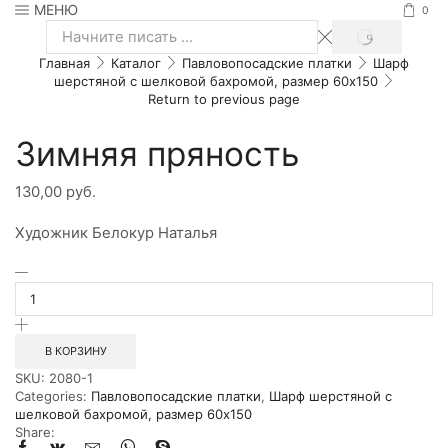
МЕНЮ
0
SEARCH
Search
Главная
Каталог
Павловопосадские платки
Шарф
input
шерстяной с шелковой бахромой, размер 60x150
Return to previous page
Зимняя пряность
130,00
руб.
Художник Белокур Наталья
Количество
товара
Зимняя
пряность
В КОРЗИНУ
SKU:
2080-1
Categories:
Павловопосадские платки
,
Шарф шерстяной с
шелковой бахромой, размер 60x150
Share: