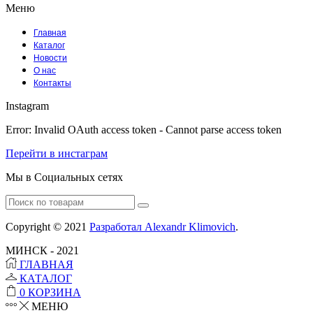
Меню
Главная
Каталог
Новости
О нас
Контакты
Instagram
Error: Invalid OAuth access token - Cannot parse access token
Перейти в инстаграм
Мы в Социальных сетях
Facebook
Instagram
Tumblr
Youtube
Vk
Search
for:
Copyright © 2021
Разработал Alexandr Klimovich
.
МИНСК - 2021
ГЛАВНАЯ
КАТАЛОГ
0
КОРЗИНА
МЕНЮ