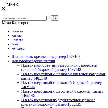
МЕНЮ
Search
input
Search
Menu
Категории
Главная
Каталог
Новости
О нас
Контакты
Платок шелк-крепдешин, размер 107х107
Павловопосадские платки
Платок многоцветный шерстяной с шелковой
плетеной бахромой, размер 148х148
Платок шерстяной с шелковой плетеной бахромой,
размер 148х148
Платок шерстяной с шелковой бахромой, размер
146х146
Платок шерстяной с шерстяной бахромой, размер
146х146
Платок шерстяной из двухниточной пряжи с
плетеной бахромой, размер 135х135