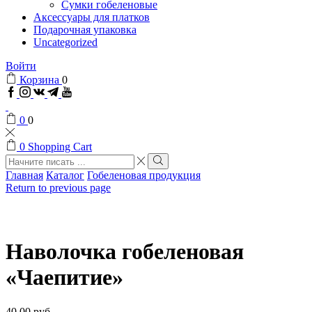
Сумки гобеленовые
Аксессуары для платков
Подарочная упаковка
Uncategorized
Войти
Корзина
0
Facebook
Instagram
VK
Telegram
Youtube
0
0
0
Shopping Cart
Search
input
Search
Главная
Каталог
Гобеленовая продукция
Return to previous page
Наволочка гобеленовая
«Чаепитие»
40,00
руб.