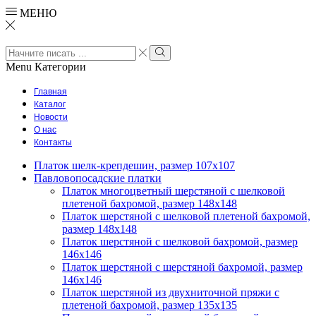
МЕНЮ
Search
input
Search
Menu
Категории
Главная
Каталог
Новости
О нас
Контакты
Платок шелк-крепдешин, размер 107х107
Павловопосадские платки
Платок многоцветный шерстяной с шелковой
плетеной бахромой, размер 148х148
Платок шерстяной с шелковой плетеной бахромой,
размер 148х148
Платок шерстяной с шелковой бахромой, размер
146х146
Платок шерстяной с шерстяной бахромой, размер
146х146
Платок шерстяной из двухниточной пряжи с
плетеной бахромой, размер 135х135