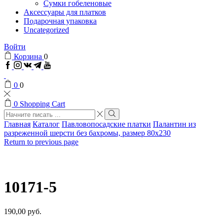
Сумки гобеленовые
Аксессуары для платков
Подарочная упаковка
Uncategorized
Войти
Корзина
0
Facebook
Instagram
VK
Telegram
Youtube
0
0
0
Shopping Cart
Search
input
Search
Главная
Каталог
Павловопосадские платки
Палантин из
разреженной шерсти без бахромы, размер 80х230
Return to previous page
10171-5
190,00
руб.