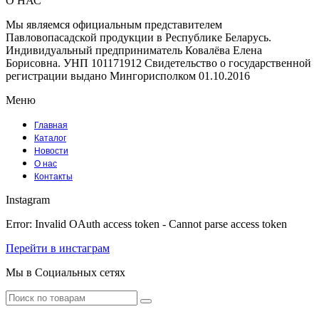
О НАС
Мы являемся официальным представителем
Павловопасадской продукции в Республике Беларусь.
Индивидуальный предприниматель Ковалёва Елена
Борисовна. УНП 101171912 Свидетельство о государственной
регистрации выдано Мингорисполком 01.10.2016
Меню
Главная
Каталог
Новости
О нас
Контакты
Instagram
Error: Invalid OAuth access token - Cannot parse access token
Перейти в инстаграм
Мы в Социальных сетях
Facebook
Instagram
Tumblr
Youtube
Vk
Search
for: