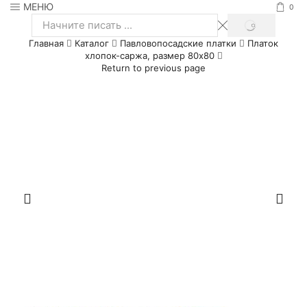
МЕНЮ
0
SEARCH
Search
Главная
Каталог
Павловопосадские платки
Платок
input
хлопок-саржа, размер 80х80
Return to previous page