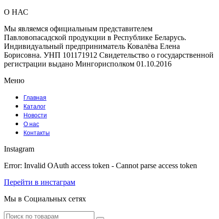
О НАС
Мы являемся официальным представителем
Павловопасадской продукции в Республике Беларусь.
Индивидуальный предприниматель Ковалёва Елена
Борисовна. УНП 101171912 Свидетельство о государственной
регистрации выдано Мингорисполком 01.10.2016
Меню
Главная
Каталог
Новости
О нас
Контакты
Instagram
Error: Invalid OAuth access token - Cannot parse access token
Перейти в инстаграм
Мы в Социальных сетях
Facebook
Instagram
Tumblr
Youtube
Vk
Search