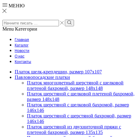
МЕНЮ
Search
input
Search
Menu
Категории
Главная
Каталог
Новости
О нас
Контакты
Платок шелк-крепдешин, размер 107х107
Павловопосадские платки
Платок многоцветный шерстяной с шелковой
плетеной бахромой, размер 148х148
Платок шерстяной с шелковой плетеной бахромой,
размер 148х148
Платок шерстяной с шелковой бахромой, размер
146х146
Платок шерстяной с шерстяной бахромой, размер
146х146
Платок шерстяной из двухниточной пряжи с
плетеной бахромой, размер 135х135