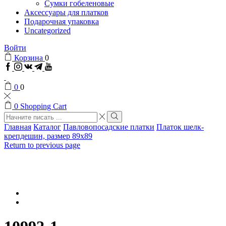
Сумки гобеленовые
Аксессуары для платков
Подарочная упаковка
Uncategorized
Войти
Корзина
0
Facebook
Instagram
VK
Telegram
Youtube
0
0
0
Shopping Cart
Search
input
Search
Главная
Каталог
Павловопосадские платки
Платок шелк-
крепдешин, размер 89x89
Return to previous page