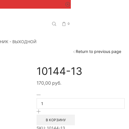
0
НИК - ВЫХОДНОЙ
Return to previous page
10144-13
170,00
руб.
Количество
товара
10144-
13
В КОРЗИНУ
SKU:
10144-13